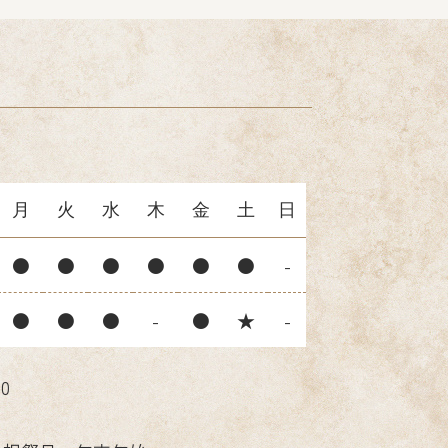
月
火
水
木
金
土
日
●
●
●
●
●
●
-
●
●
●
-
●
★
-
0