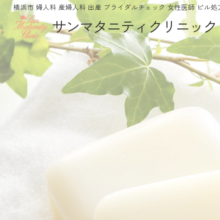
横浜市 婦人科 産婦人科 出産 ブライダルチェック 女性医師 ピル処
サンマタニティクリニック