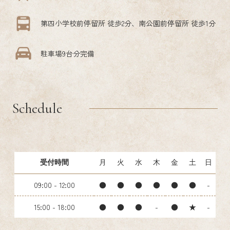
第四小学校前停留所 徒歩2分、南公園前停留所 徒歩1分
駐車場9台分完備
Schedule
受付時間
月
火
水
木
金
土
日
09:00 - 12:00
●
●
●
●
●
●
-
15:00 - 18:00
●
●
●
-
●
★
-